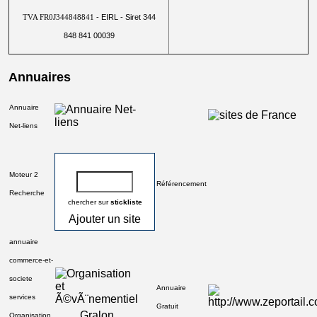
- EIRL - Siret 344
TVA FR0J344848841
848 841 00039
Annuaires
Annuaire
Net-liens
Moteur 2
Référencement
Recherche
chercher sur
stickliste
Ajouter un site
annuaire
commerce-et-
societe
Annuaire
services
Gratuit
Gralon
Organisation