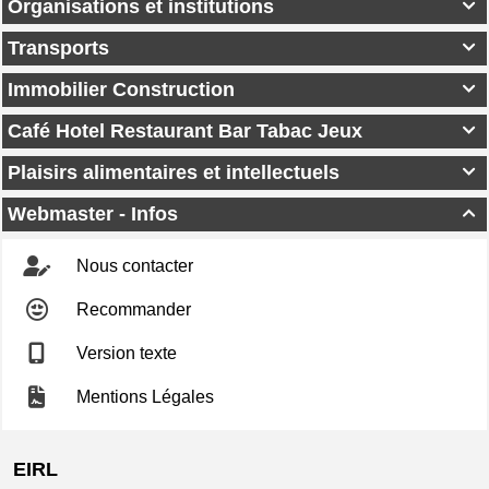
Organisations et institutions

Transports

Immobilier Construction

Café Hotel Restaurant Bar Tabac Jeux

Plaisirs alimentaires et intellectuels

Webmaster - Infos

Nous contacter
Recommander
Version texte
Mentions Légales
EIRL