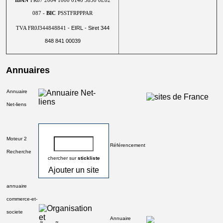
IBAN
FR87 2004 1000 0140 3850 0E02
087 -
BIC
PSSTFRPPPAR
- EIRL - Siret 344
TVA FR0J344848841
848 841 00039
Annuaires
Annuaire
Net-liens
Moteur 2
Référencement
Recherche
chercher sur
stickliste
Ajouter un site
annuaire
commerce-et-
societe
Annuaire