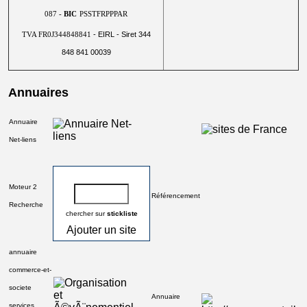
087 -
BIC
PSSTFRPPPAR
- EIRL - Siret 344
TVA FR0J344848841
848 841 00039
Annuaires
Annuaire
Net-liens
Moteur 2
Référencement
Recherche
chercher sur
stickliste
Ajouter un site
annuaire
commerce-et-
societe
Annuaire
services