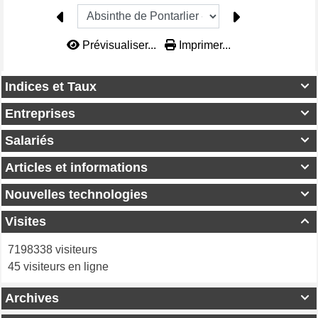
Prévisualiser...
Imprimer...
Indices et Taux

Entreprises

Salariés

Articles et informations

Nouvelles technologies

Visites

7198338 visiteurs
45 visiteurs en ligne
Archives
