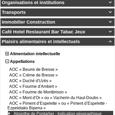
Organisations et institutions

Transports

Immobilier Construction

Café Hotel Restaurant Bar Tabac Jeux

Plaisirs alimentaires et intellectuels

Alimentation intellectuelle
Appellations
AOC « Beurre de Bresse »
AOC « Crème de Bresse »
AOC « Duché d'Uzès »
AOC « Fourme d'Ambert »
AOC « Fourme de Montbrison »
AOC « Mont d'Or » ou « Vacherin du Haut-Doubs »
AOC « Piment d’Espelette » ou « Piment d’Espelette -
Ezpeletako Biperra »
Absinthe de Pontarlier - Indication géographique