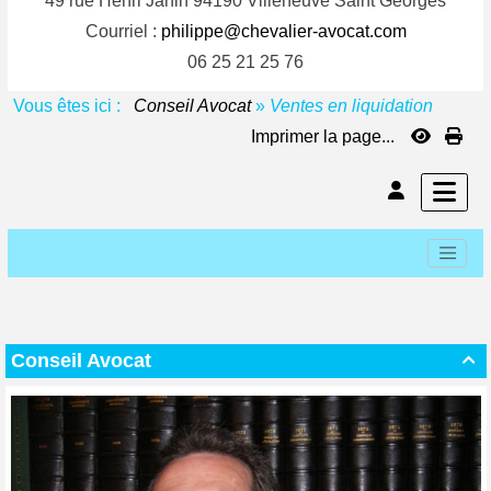
49 rue Henri Janin 94190 Villeneuve Saint Georges
Courriel :
philippe@chevalier-avocat.com
06 25 21 25 76
Vous êtes ici :
Conseil Avocat
»
Ventes en liquidation
Imprimer la page...
Conseil Avocat
