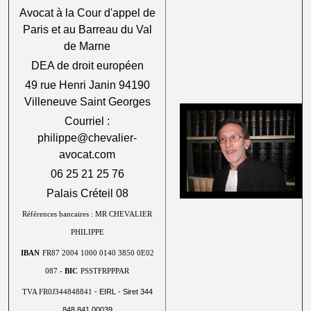
Avocat à la Cour d'appel de
Paris et au Barreau du Val
de Marne
DEA de droit européen
49 rue Henri Janin 94190
Villeneuve Saint Georges
Courriel :
philippe@chevalier-
avocat.com
06 25 21 25 76
Palais Créteil 08
Références bancaires : MR CHEVALIER
PHILIPPE
IBAN
FR87 2004 1000 0140 3850 0E02
087 -
BIC
PSSTFRPPPAR
- EIRL - Siret 344
TVA FR0J344848841
848 841 00039