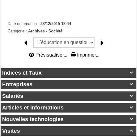
Date de création :
28/12/2015 18:44
Catégorie :
Archives - Société
Prévisualiser...
Imprimer...
Indices et Taux

Entreprises

Salariés

Articles et informations

Nouvelles technologies

Visites
