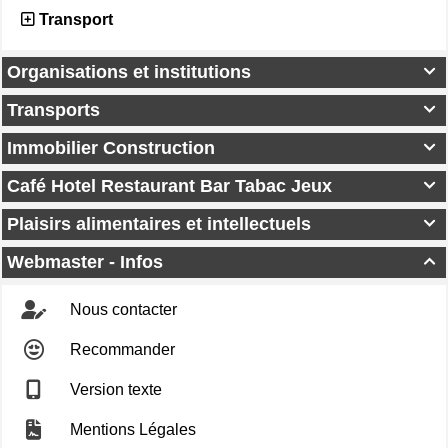
Transport
Organisations et institutions

Transports

Immobilier Construction

Café Hotel Restaurant Bar Tabac Jeux

Plaisirs alimentaires et intellectuels

Webmaster - Infos

Nous contacter
Recommander
Version texte
Mentions Légales