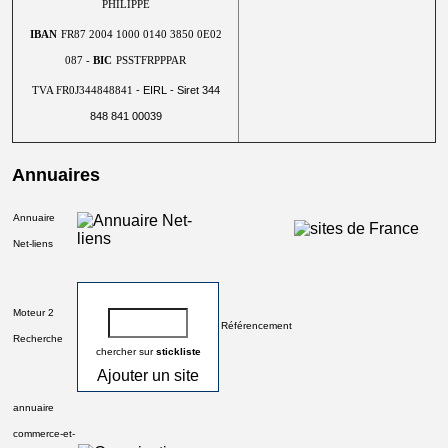
PHILIPPE
IBAN
FR87 2004 1000 0140 3850 0E02
087 -
BIC
PSSTFRPPPAR
- EIRL - Siret 344
TVA FR0J344848841
848 841 00039
Annuaires
Annuaire
Net-liens
Moteur 2
Référencement
Recherche
chercher sur
stickliste
Ajouter un site
annuaire
commerce-et-