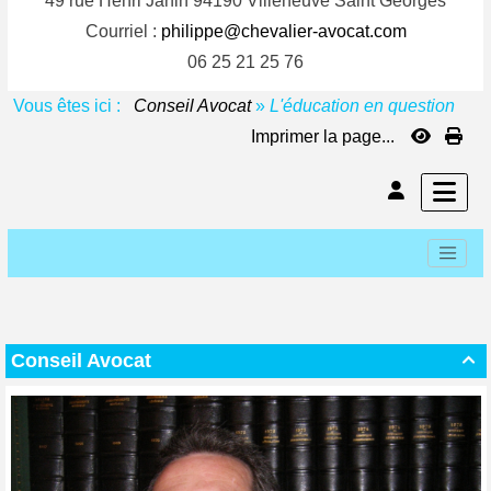
49 rue Henri Janin 94190 Villeneuve Saint Georges
Courriel :
philippe@chevalier-avocat.com
06 25 21 25 76
Vous êtes ici :
Conseil Avocat
»
L'éducation en question
Imprimer la page...
Conseil Avocat
