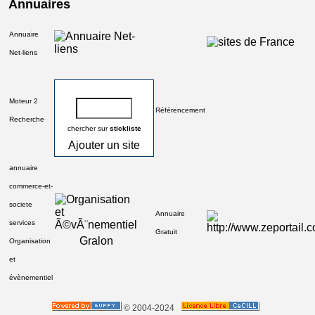
Annuaires
Annuaire
Net-liens
Moteur 2
Référencement
Recherche
chercher sur
stickliste
Ajouter un site
annuaire
commerce-et-
societe
Annuaire
services
Gratuit
Gralon
Organisation
et
évènementiel
© 2004-2024