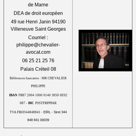
de Marne
DEA de droit européen
49 rue Henri Janin 94190
Villeneuve Saint Georges
Courriel :
philippe@chevalier-
avocat.com
06 25 21 25 76
Palais Créteil 08
Références bancaires : MR CHEVALIER
PHILIPPE
IBAN
FR87 2004 1000 0140 3850 0E02
087 -
BIC
PSSTFRPPPAR
- EIRL - Siret 344
TVA FR0J344848841
848 841 00039