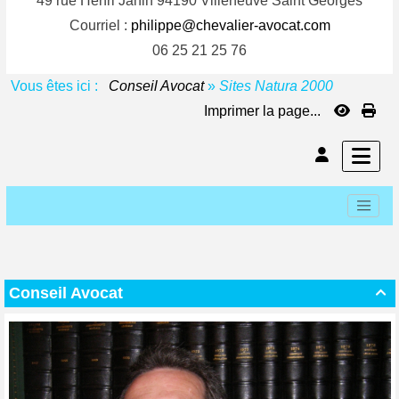
49 rue Henri Janin 94190 Villeneuve Saint Georges
Courriel :
philippe@chevalier-avocat.com
06 25 21 25 76
Vous êtes ici :
Conseil Avocat
»
Sites Natura 2000
Imprimer la page...
Conseil Avocat
