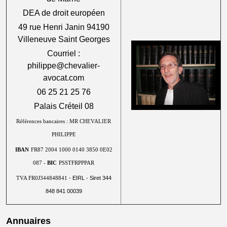
DEA de droit européen
49 rue Henri Janin 94190
Villeneuve Saint Georges
Courriel :
philippe@chevalier-
avocat.com
06 25 21 25 76
Palais Créteil 08
Références bancaires : MR CHEVALIER
PHILIPPE
IBAN
FR87 2004 1000 0140 3850 0E02
087 -
BIC
PSSTFRPPPAR
- EIRL - Siret 344
TVA FR0J344848841
848 841 00039
Annuaires