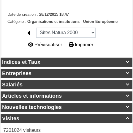
Date de création :
28/12/2015 18:47
Catégorie :
Organisations et institutions - Union Européenne
Prévisualiser...
Imprimer...
Indices et Taux

Entreprises

Salariés

Articles et informations

Nouvelles technologies

Visites

7201024 visiteurs