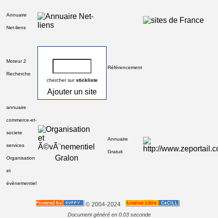
Annuaire
Net-liens
Moteur 2
Référencement
Recherche
chercher sur
stickliste
Ajouter un site
annuaire
commerce-et-
societe
Annuaire
services
Gratuit
Gralon
Organisation
et
évènementiel
© 2004-2024
Document généré en 0.03 seconde