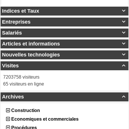
Indices et Taux

Entreprises

Salariés

Articles et informations

Nouvelles technologies

Visites

7203758 visiteurs
65 visiteurs en ligne
Archives

Construction
Economiques et commerciales
Procédures